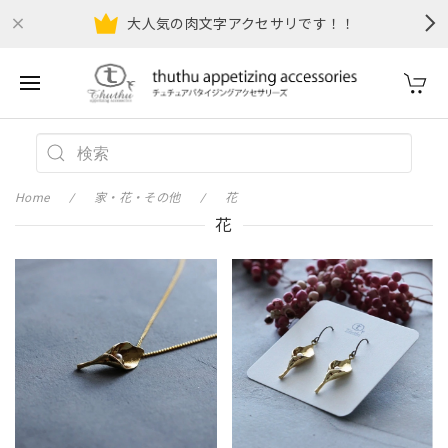
大人気の肉文字アクセサリです！！
Home
家・花・その他
花
花