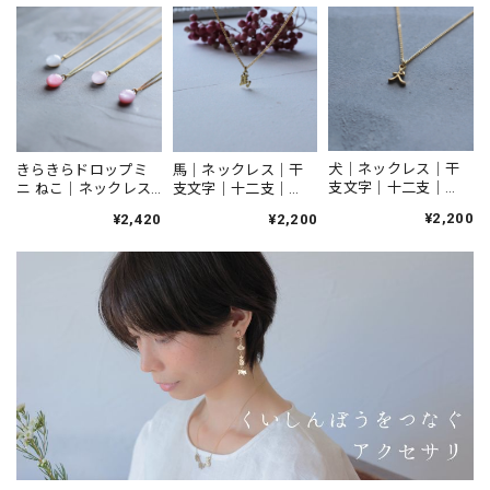
犬｜ネックレス｜干
きらきらドロップミ
馬｜ネックレス｜干
支文字｜十二支｜
ニ ねこ｜ネックレス
支文字｜十二支｜
N605
｜N156
N602
¥2,200
¥2,420
¥2,200