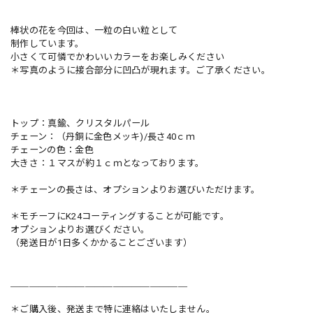
棒状の花を今回は、一粒の白い粒として
制作しています。
小さくて可憐でかわいいカラーをお楽しみください
＊写真のように接合部分に凹凸が現れます。ご了承ください。
トップ：真鍮、クリスタルパール
チェーン：（丹銅に金色メッキ)/長さ40ｃｍ
チェーンの色：金色
大きさ：１マスが約１ｃｍとなっております。
＊チェーンの長さは、オプションよりお選びいただけます。
＊モチーフにK24コーティングすることが可能です。
オプションよりお選びください。
（発送日が1日多くかかることございます）
＿＿＿＿＿＿＿＿＿＿＿＿＿＿＿＿＿＿＿
＊ご購入後、発送まで特に連絡はいたしません。