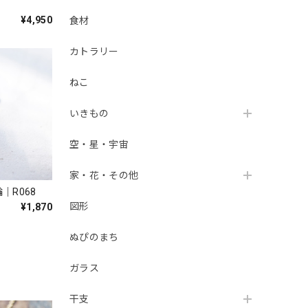
¥4,950
食材
カトラリー
ねこ
いきもの
空・星・宇宙
家・花・その他
｜R068
図形
¥1,870
ぬぴのまち
ガラス
干支