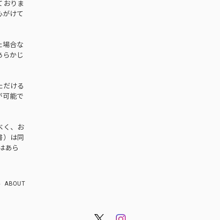
ておりま
心がけて
た場合な
あらかじ
ただける
が可能で
べく、お
書）は同
はあら
ABOUT