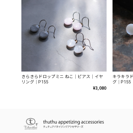
きらきらドロップミニ ねこ｜ピアス｜イヤ
キラキラド
リング｜P155
グ｜P155
¥3,080