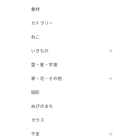
食材
カトラリー
ねこ
いきもの
空・星・宇宙
家・花・その他
図形
ぬぴのまち
ガラス
干支