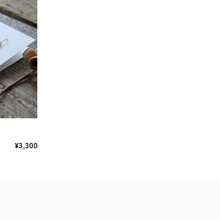
｜
¥3,300