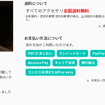
送料について
すべてのアクセサリ
全国送料無料
日本国内・定形外郵便 定形外郵便の場合、土日祝日の配達は
ん。
送
お支払い方法について
次の方法がご利用いただけます。
PAY ID あと払い
クレジットカード
PayPay
Amazon Pay
キャリア決済
銀行振込
コンビニ決済またはPay-easy
記載して
絡はいた
お支払い
しました