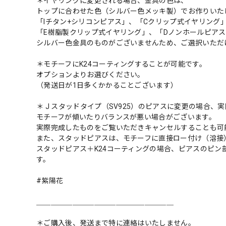
＊イヤリングに変更される場合、金具の色は、
トップに合わせた色（シルバー色メッキ製）でお作りいた
「Iチタン+シリコンピアス」、「Cクリップ式イヤリング
「E樹脂製クリップ式イヤリング」、「Dノンホールピア
シルバー色金具のものがございませんため、ご選択いただ
＊モチーフにK24コーティングすることが可能です。
オプションよりお選びください。
（発送日が1日多くかかることございます）
＊ J スタッドタイプ（SV925）のピアスに変更の場合、
モチーフが傾いたりバランスが悪い場合がございます。
実際完成したものをご覧いただきキャンセルすることも可
また、スタッドピアスは、モチーフに直接ロー付け（溶接
スタッドピアス＋K24コーティングの場合、ピアスのピン
す。
#紫陽花
＿＿＿＿＿＿＿＿＿＿＿＿＿＿＿＿＿＿＿
＊ご購入後、発送まで特に連絡はいたしません。