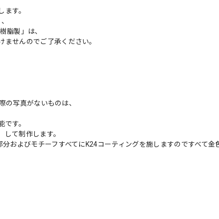
します。
」、
ス樹脂製」は、
けませんのでご了承ください。
実際の写真がないものは、
能です。
）して制作します。
部分およびモチーフすべてにK24コーティングを施しますのですべて金