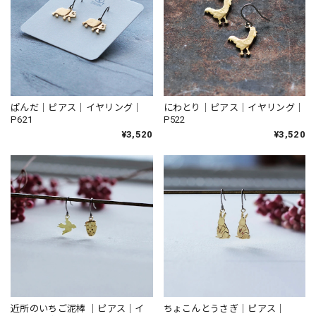
ぱんだ｜ピアス｜イヤリング｜
にわとり｜ピアス｜イヤリング｜
P621
P522
¥3,520
¥3,520
近所のいちご泥棒 ｜ピアス｜イ
ちょこんとうさぎ｜ピアス｜