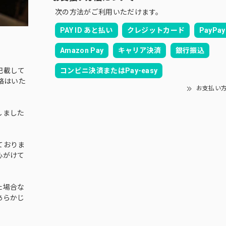
次の方法がご利用いただけます。
PAY ID あと払い
クレジットカード
PayPay
Amazon Pay
キャリア決済
銀行振込
コンビニ決済またはPay-easy
記載して
絡はいた
お支払い
しました
ておりま
心がけて
た場合な
あらかじ