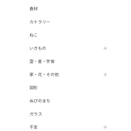
食材
カトラリー
ねこ
いきもの
空・星・宇宙
家・花・その他
図形
ぬぴのまち
ガラス
干支