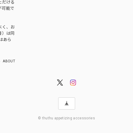
ただける
が可能で
べく、お
書）は同
はあら
ABOUT
© thuthu appetizing accessories