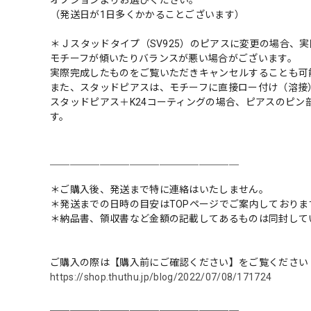
オプションよりお選びください。
（発送日が1日多くかかることございます）
＊ J スタッドタイプ（SV925）のピアスに変更の場合、
モチーフが傾いたりバランスが悪い場合がございます。
実際完成したものをご覧いただきキャンセルすることも可
また、スタッドピアスは、モチーフに直接ロー付け（溶接
スタッドピアス＋K24コーティングの場合、ピアスのピン
す。
＿＿＿＿＿＿＿＿＿＿＿＿＿＿＿＿＿＿＿
＊ご購入後、発送まで特に連絡はいたしません。
＊発送までの日時の目安はTOPページでご案内しておりま
＊納品書、領収書など金額の記載してあるものは同封して
ご購入の際は【購入前にご確認ください】をご覧ください
https://shop.thuthu.jp/blog/2022/07/08/171724
＿＿＿＿＿＿＿＿＿＿＿＿＿＿＿＿＿＿＿