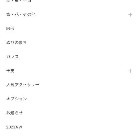
空・星・宇宙
家・花・その他
図形
ぬぴのまち
ガラス
干支
人気アクセサリー
オプション
お知らせ
2023AW