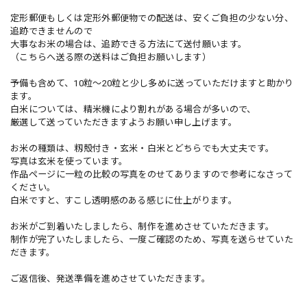
定形郵便もしくは定形外郵便物での配送は、安くご負担の少ない分、
追跡できませんので
大事なお米の場合は、追跡できる方法にて送付願います。
（こちらへ送る際の送料はご負担お願いします）
予備も含めて、10粒～20粒と少し多めに送っていただけますと助かり
ます。
白米については、精米機により割れがある場合が多いので、
厳選して送っていただきますようお願い申し上げます。
お米の種類は、籾殻付き・玄米・白米とどちらでも大丈夫です。
写真は玄米を使っています。
作品ページに一粒の比較の写真をのせてありますので参考になさって
ください。
白米ですと、すこし透明感のある感じに仕上がります。
お米がご到着いたしましたら、制作を進めさせていただきます。
制作が完了いたしましたら、一度ご確認のため、写真を送らせていた
だきます。
ご返信後、発送準備を進めさせていただきます。