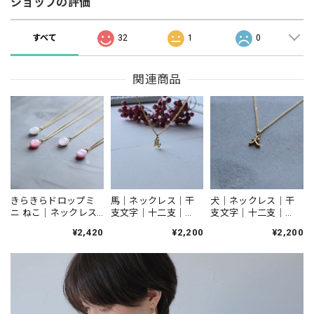
ショップの評価
すべて
32
1
0
関連商品
犬｜ネックレス｜干
きらきらドロップミ
馬｜ネックレス｜干
支文字｜十二支｜
ニ ねこ｜ネックレス
支文字｜十二支｜
N605
｜N156
N602
¥2,200
¥2,420
¥2,200