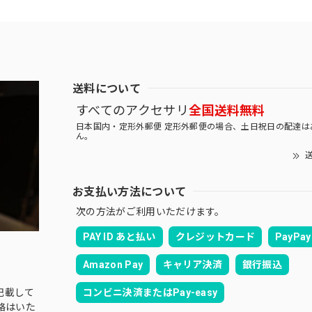
送料について
すべてのアクセサリ
全国送料無料
日本国内・定形外郵便 定形外郵便の場合、土日祝日の配達は
ん。
送
お支払い方法について
次の方法がご利用いただけます。
PAY ID あと払い
クレジットカード
PayPay
Amazon Pay
キャリア決済
銀行振込
コンビニ決済またはPay-easy
記載して
絡はいた