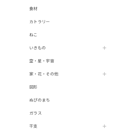
食材
カトラリー
ねこ
いきもの
空・星・宇宙
家・花・その他
図形
ぬぴのまち
ガラス
干支