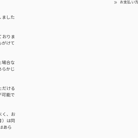
お支払い
しました
ておりま
心がけて
た場合な
あらかじ
ただける
が可能で
べく、お
書）は同
はあら