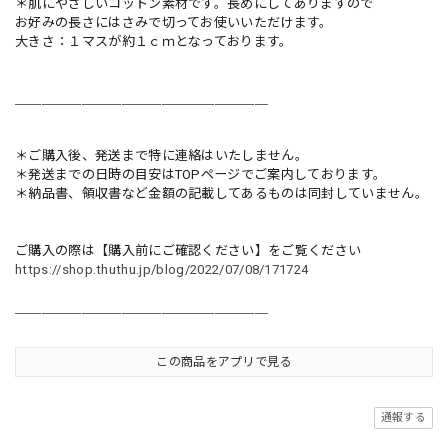
＊肌にやさしいコットン素材です。長めにしてありますので
お好みの長さにはさみで切ってお使いいただけます。
大きさ：１マスが約１ｃｍとなっております。
＿＿＿＿＿＿＿＿＿＿＿＿＿＿＿＿＿＿＿
＊ご購入後、発送まで特に連絡はいたしません。
＊発送までの日時の目安はTOPページでご案内しております。
＊納品書、領収書など金額の記載してあるものは同封していません。
ご購入の際は【購入前にご確認ください】をご覧ください
https://shop.thuthu.jp/blog/2022/07/08/171724
＿＿＿＿＿＿＿＿＿＿＿＿＿＿＿＿＿＿＿
この商品をアプリで見る
通報する