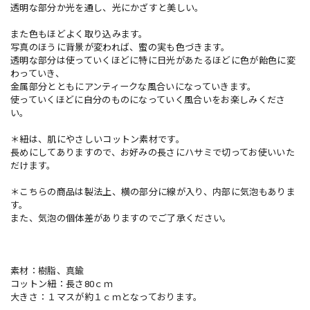
透明な部分か光を通し、光にかざすと美しい。
また色もほどよく取り込みます。
写真のほうに背景が変われば、蜜の実も色づきます。
透明な部分は使っていくほどに特に日光があたるほどに色が飴色に変
わっていき、
金属部分とともにアンティークな風合いになっていきます。
使っていくほどに自分のものになっていく風合いをお楽しみくださ
い。
＊紐は、肌にやさしいコットン素材です。
長めにしてありますので、お好みの長さにハサミで切ってお使いいた
だけます。
＊こちらの商品は製法上、横の部分に線が入り、内部に気泡もありま
す。
また、気泡の個体差がありますのでご了承ください。
素材：樹脂、真鍮
コットン紐：長さ80ｃｍ
大きさ：１マスが約１ｃｍとなっております。