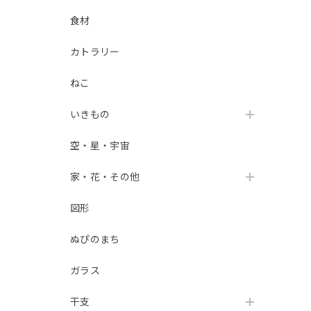
食材
カトラリー
ねこ
いきもの
空・星・宇宙
家・花・その他
図形
ぬぴのまち
ガラス
干支