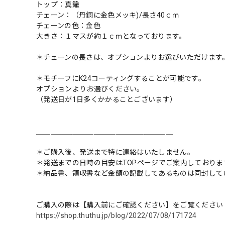
トップ：真鍮
チェーン：（丹銅に金色メッキ)/長さ40ｃｍ
チェーンの色：金色
大きさ：１マスが約１ｃｍとなっております。
＊チェーンの長さは、オプションよりお選びいただけます
＊モチーフにK24コーティングすることが可能です。
オプションよりお選びください。
（発送日が1日多くかかることございます）
＿＿＿＿＿＿＿＿＿＿＿＿＿＿＿＿＿＿＿
＊ご購入後、発送まで特に連絡はいたしません。
＊発送までの日時の目安はTOPページでご案内しておりま
＊納品書、領収書など金額の記載してあるものは同封して
ご購入の際は【購入前にご確認ください】をご覧ください
https://shop.thuthu.jp/blog/2022/07/08/171724