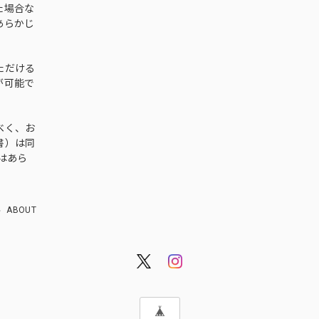
た場合な
あらかじ
ただける
が可能で
べく、お
書）は同
はあら
ABOUT