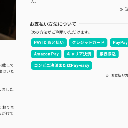
ん。
送
お支払い方法について
次の方法がご利用いただけます。
PAY ID あと払い
クレジットカード
PayPay
Amazon Pay
キャリア決済
銀行振込
コンビニ決済またはPay-easy
記載して
絡はいた
お支払い
しました
ておりま
心がけて