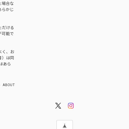
た場合な
あらかじ
ただける
が可能で
べく、お
書）は同
はあら
ABOUT