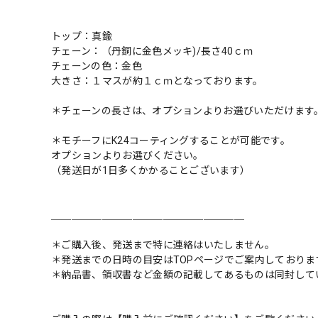
トップ：真鍮
チェーン：（丹銅に金色メッキ)/長さ40ｃｍ
チェーンの色：金色
大きさ：１マスが約１ｃｍとなっております。
＊チェーンの長さは、オプションよりお選びいただけます
＊モチーフにK24コーティングすることが可能です。
オプションよりお選びください。
（発送日が1日多くかかることございます）
＿＿＿＿＿＿＿＿＿＿＿＿＿＿＿＿＿＿＿
＊ご購入後、発送まで特に連絡はいたしません。
＊発送までの日時の目安はTOPページでご案内しておりま
＊納品書、領収書など金額の記載してあるものは同封して