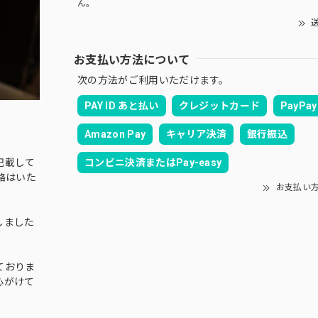
ん。
送
お支払い方法について
次の方法がご利用いただけます。
PAY ID あと払い
クレジットカード
PayPay
Amazon Pay
キャリア決済
銀行振込
コンビニ決済またはPay-easy
記載して
絡はいた
お支払い
しました
ておりま
心がけて