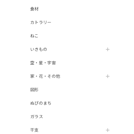
食材
カトラリー
ねこ
いきもの
空・星・宇宙
家・花・その他
図形
ぬぴのまち
ガラス
干支