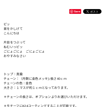
Save
ピッ
首をかしげて
こんにちは
片目をつぶって
ねむいっピッ
ごにょごにょ ごにょごにょ
おやすみなさい
トップ：真鍮
チェーン：（丹銅に金色メッキ)/長さ40ｃｍ
チェーンの色：金色
大きさ：１マスが約１ｃｍとなっております。
＊チェーンの長さは、オプションよりお選びいただけます。
＊モチーフにK24コーティングすることが可能です。