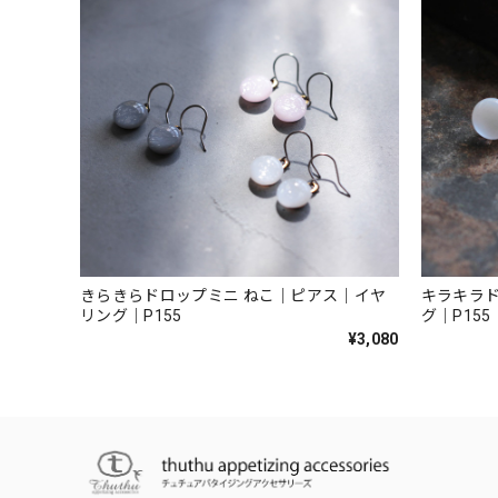
きらきらドロップミニ ねこ｜ピアス｜イヤ
キラキラド
リング｜P155
グ｜P155
¥3,080