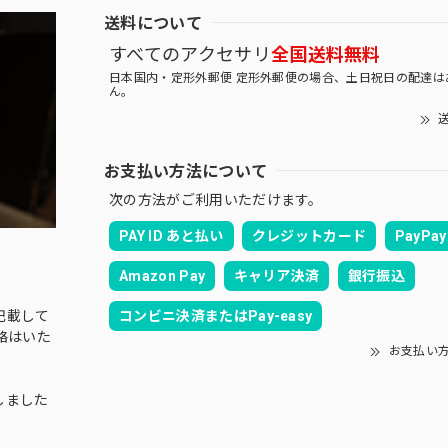
送料について
すべてのアクセサリ
全国送料無料
日本国内・定形外郵便 定形外郵便の場合、土日祝日の配達は
ん。
送
お支払い方法について
次の方法がご利用いただけます。
PAY ID あと払い
クレジットカード
PayPay
Amazon Pay
キャリア決済
銀行振込
コンビニ決済またはPay-easy
記載して
絡はいた
お支払い
しました