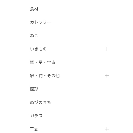
食材
カトラリー
ねこ
いきもの
空・星・宇宙
家・花・その他
図形
ぬぴのまち
ガラス
干支