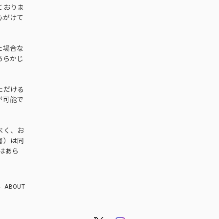
ておりま
心がけて
た場合な
あらかじ
ただける
が可能で
べく、お
書）は同
はあら
ABOUT