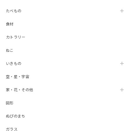
たべもの
食材
カトラリー
ねこ
いきもの
空・星・宇宙
家・花・その他
図形
ぬぴのまち
ガラス