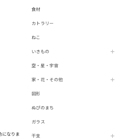
食材
カトラリー
ねこ
いきもの
空・星・宇宙
家・花・その他
図形
ぬぴのまち
ガラス
色になりま
干支