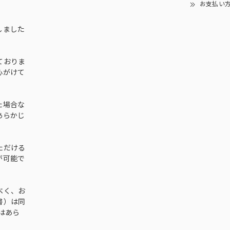
お支払い
しました
ておりま
心がけて
た場合な
あらかじ
ただける
が可能で
べく、お
書）は同
はあら