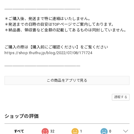
＿＿＿＿＿＿＿＿＿＿＿＿＿＿＿＿＿＿＿
＊ご購入後、発送まで特に連絡はいたしません。
＊発送までの日時の目安はTOPページでご案内しております。
＊納品書、領収書など金額の記載してあるものは同封していません。
ご購入の際は【購入前にご確認ください】をご覧ください
https://shop.thuthu.jp/blog/2022/07/08/171724
＿＿＿＿＿＿＿＿＿＿＿＿＿＿＿＿＿＿＿
この商品をアプリで見る
通報する
ショップの評価
すべて
32
1
0